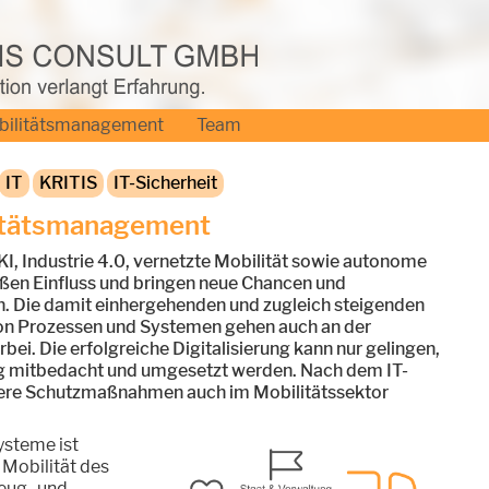
bilitätsmanagement
Team
IT
KRITIS
IT-Sicherheit
litätsmanagement
 KI, Industrie 4.0, vernetzte Mobilität sowie autonome
en Einfluss und bringen neue Chancen und
n. Die damit einhergehenden und zugleich steigenden
von Prozessen und Systemen gehen auch an der
bei. Die erfolgreiche Digitalisierung kann nur gelingen,
 mitbedacht und umgesetzt werden. Nach dem IT-
ere Schutzmaßnahmen auch im Mobilitätssektor
ysteme ist
 Mobilität des
zeug- und