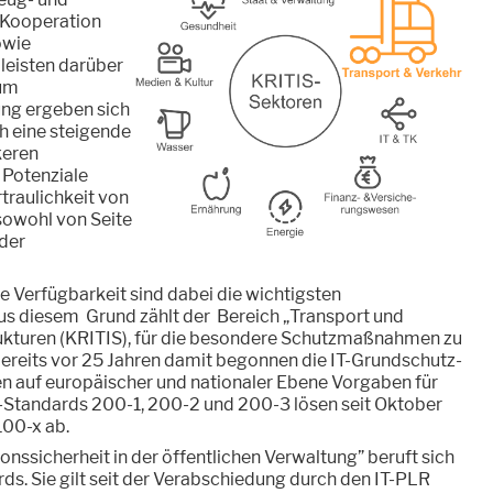
 Kooperation
owie
leisten darüber
zum
ung ergeben sich
ch eine steigende
keren
 Potenziale
traulichkeit von
sowohl von Seite
 der
he Verfügbarkeit sind dabei die wichtigsten
aus diesem Grund zählt der Bereich „Transport und
trukturen (KRITIS), für die besondere Schutzmaßnahmen zu
r bereits vor 25 Jahren damit begonnen die IT-Grundschutz-
en auf europäischer und nationaler Ebene Vorgaben für
SI-Standards 200-1, 200-2 und 200-3 lösen seit Oktober
100-x ab.
ionssicherheit in der öffentlichen Verwaltung” beruft sich
ds. Sie gilt seit der Verabschiedung durch den IT-PLR