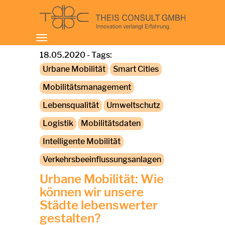
Toggle
navigation
18.05.2020 - Tags:
Urbane Mobilität
Smart Cities
Mobilitätsmanagement
Lebensqualität
Umweltschutz
Logistik
Mobilitätsdaten
Intelligente Mobilität
Verkehrsbeeinflussungsanlagen
Urbane Mobilität: Wie
können wir unsere
Städte lebenswerter
gestalten?