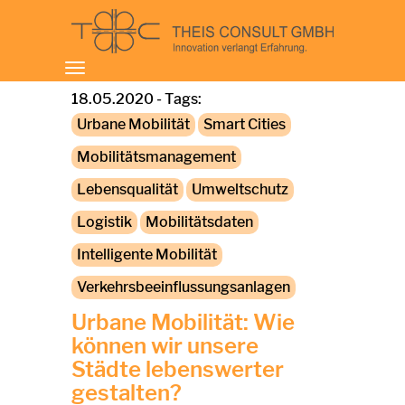
Toggle
navigation
18.05.2020 - Tags:
Urbane Mobilität
Smart Cities
Mobilitätsmanagement
Lebensqualität
Umweltschutz
Logistik
Mobilitätsdaten
Intelligente Mobilität
Verkehrsbeeinflussungsanlagen
Urbane Mobilität: Wie
können wir unsere
Städte lebenswerter
gestalten?