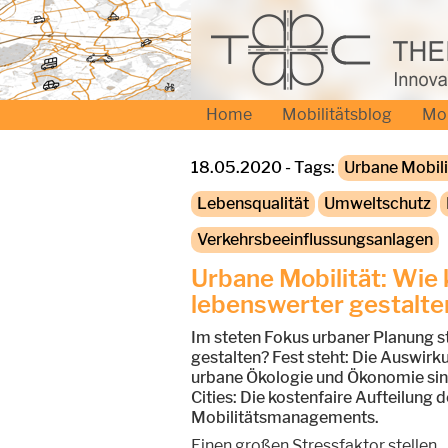
Home
Mobilitätsblog
Mo
18.05.2020 - Tags:
Urbane Mobili
Lebensqualität
Umweltschutz
Verkehrsbeeinflussungsanlagen
Urbane Mobilität: Wie
lebenswerter gestalte
Im steten Fokus urbaner Planung s
gestalten? Fest steht: Die Auswirk
urbane Ökologie und Ökonomie sind
Cities: Die kostenfaire Aufteilun
Mobilitätsmanagements.
Einen großen Stressfaktor stellen