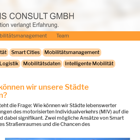
bilitätsmanagement
Team
tät
Smart Cities
Mobilitätsmanagement
Logistik
Mobilitätsdaten
Intelligente Mobilität
 können wir unsere Städte
n?
teht die Frage: Wie können wir Städte lebenswerter
ungen des motorisierten Individualverkehrs (MIV) auf die
 dabei signifikant. Zwei mögliche Ansätze von Smart
g des Straßenraumes und die Chancen des