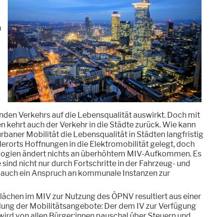
m
den Verkehrs auf die Lebensqualität auswirkt. Doch mit
kehrt auch der Verkehr in die Städte zurück. Wie kann
rbaner Mobilität die Lebensqualität in Städten langfristig
erorts Hoffnungen in die Elektromobilität gelegt, doch
logien ändert nichts an überhöhtem MIV-Aufkommen. Es
 sind nicht nur durch Fortschritte in der Fahrzeug- und
rt auch ein Anspruch an kommunale Instanzen zur
ächen im MIV zur Nutzung des ÖPNV resultiert aus einer
lung der Mobilitätsangebote: Der dem IV zur Verfügung
wird von allen Bürger:innen pauschal über Steuern und