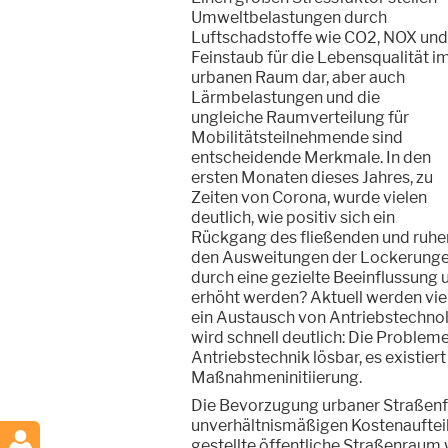
Umweltbelastungen durch
Luftschadstoffe wie CO2, NOX und
Feinstaub für die Lebensqualität i
urbanen Raum dar, aber auch
Lärmbelastungen und die
ungleiche Raumverteilung für
Mobilitätsteilnehmende sind
entscheidende Merkmale. In den
ersten Monaten dieses Jahres, zu
Zeiten von Corona, wurde vielen
deutlich, wie positiv sich ein
Rückgang des fließenden und ruhen
den Ausweitungen der Lockerungen 
durch eine gezielte Beeinflussung u
erhöht werden? Aktuell werden viel
ein Austausch von Antriebstechno
wird schnell deutlich: Die Probleme
Antriebstechnik lösbar, es existie
Maßnahmeninitiierung.
Die Bevorzugung urbaner Straßenfl
unverhältnismäßigen Kostenauftei
gestellte öffentliche Straßenraum 