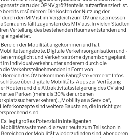
ensatz dazu der ÖPNV größtenteils nutzerfinanziert ist.
le bereits resümieren: Die Kosten der Nutzung der
 durch den MIV ist im Vergleich zum ÖV unangemessen
traßenraums fällt zugunsten des MIV aus. In vielen Städten
 fairen Verteilung des bestehenden Raums entstanden und
ng eingeleitet.
im Bereich der Mobilität angekommen und hat
Mobilitätsangebote. Digitale Verkehrsorganisation und -
aten ermöglicht und Verkehrsströme dynamisch geplant
t im Individualverkehr unter anderem durch die
an die Verkehrsteilnehmenden in Form von
m Bereich des ÖV bekommen Fahrgäste vermehrt Infos
schlüsse über digitale Mobilitäts-Apps zur Verfügung
der Routen und die Attraktivitätssteigerung des ÖV sind
Smartes Parken (mehr als 30% der urbanen
arkplatzsucherverkehren), „Mobility as a Service“,
ieferkonzepte sind weitere Bausteine, die in richtiger
rsprechend sind.
Es liegt großes Potenzial in intelligenten
Mobilitätssystemen, die zwar heute zum Teil schon in
Bereichen der Mobilität wiederzufinden sind, aber deren