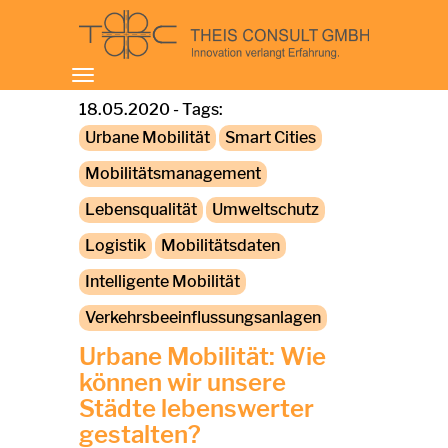
Toggle
navigation
18.05.2020 - Tags:
Urbane Mobilität
Smart Cities
Mobilitätsmanagement
Lebensqualität
Umweltschutz
Logistik
Mobilitätsdaten
Intelligente Mobilität
Verkehrsbeeinflussungsanlagen
Urbane Mobilität: Wie
können wir unsere
Städte lebenswerter
gestalten?