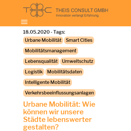
Toggle
navigation
18.05.2020 - Tags:
Urbane Mobilität
Smart Cities
Mobilitätsmanagement
Lebensqualität
Umweltschutz
Logistik
Mobilitätsdaten
Intelligente Mobilität
Verkehrsbeeinflussungsanlagen
Urbane Mobilität: Wie
können wir unsere
Städte lebenswerter
gestalten?