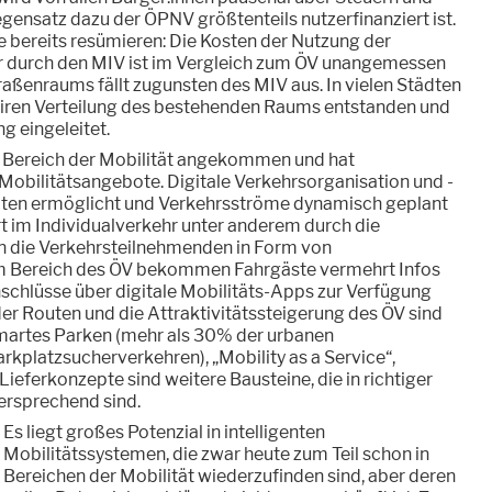
ensatz dazu der ÖPNV größtenteils nutzerfinanziert ist.
le bereits resümieren: Die Kosten der Nutzung der
 durch den MIV ist im Vergleich zum ÖV unangemessen
traßenraums fällt zugunsten des MIV aus. In vielen Städten
 fairen Verteilung des bestehenden Raums entstanden und
ng eingeleitet.
im Bereich der Mobilität angekommen und hat
Mobilitätsangebote. Digitale Verkehrsorganisation und -
aten ermöglicht und Verkehrsströme dynamisch geplant
t im Individualverkehr unter anderem durch die
an die Verkehrsteilnehmenden in Form von
m Bereich des ÖV bekommen Fahrgäste vermehrt Infos
schlüsse über digitale Mobilitäts-Apps zur Verfügung
der Routen und die Attraktivitätssteigerung des ÖV sind
Smartes Parken (mehr als 30% der urbanen
arkplatzsucherverkehren), „Mobility as a Service“,
ieferkonzepte sind weitere Bausteine, die in richtiger
rsprechend sind.
Es liegt großes Potenzial in intelligenten
Mobilitätssystemen, die zwar heute zum Teil schon in
Bereichen der Mobilität wiederzufinden sind, aber deren