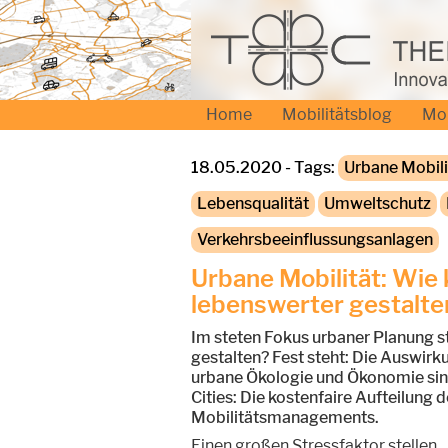
Home
Mobilitätsblog
Mo
18.05.2020 - Tags:
Urbane Mobili
Lebensqualität
Umweltschutz
Verkehrsbeeinflussungsanlagen
Urbane Mobilität: Wie
lebenswerter gestalte
Im steten Fokus urbaner Planung s
gestalten? Fest steht: Die Auswirk
urbane Ökologie und Ökonomie sind
Cities: Die kostenfaire Aufteilun
Mobilitätsmanagements.
Einen großen Stressfaktor stellen