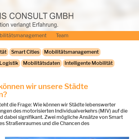
bilitätsmanagement
Team
tät
Smart Cities
Mobilitätsmanagement
Logistik
Mobilitätsdaten
Intelligente Mobilität
 können wir unsere Städte
n?
teht die Frage: Wie können wir Städte lebenswerter
ungen des motorisierten Individualverkehrs (MIV) auf die
 dabei signifikant. Zwei mögliche Ansätze von Smart
g des Straßenraumes und die Chancen des