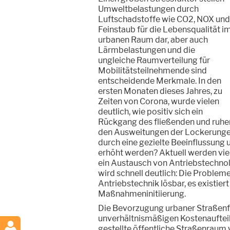
Umweltbelastungen durch
Luftschadstoffe wie CO2, NOX und
Feinstaub für die Lebensqualität i
urbanen Raum dar, aber auch
Lärmbelastungen und die
ungleiche Raumverteilung für
Mobilitätsteilnehmende sind
entscheidende Merkmale. In den
ersten Monaten dieses Jahres, zu
Zeiten von Corona, wurde vielen
deutlich, wie positiv sich ein
Rückgang des fließenden und ruhen
den Ausweitungen der Lockerungen 
durch eine gezielte Beeinflussung u
erhöht werden? Aktuell werden viel
ein Austausch von Antriebstechno
wird schnell deutlich: Die Probleme
Antriebstechnik lösbar, es existie
Maßnahmeninitiierung.
Die Bevorzugung urbaner Straßenfl
unverhältnismäßigen Kostenauftei
gestellte öffentliche Straßenraum 