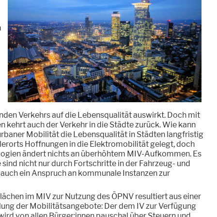
m
den Verkehrs auf die Lebensqualität auswirkt. Doch mit
kehrt auch der Verkehr in die Städte zurück. Wie kann
rbaner Mobilität die Lebensqualität in Städten langfristig
erorts Hoffnungen in die Elektromobilität gelegt, doch
logien ändert nichts an überhöhtem MIV-Aufkommen. Es
 sind nicht nur durch Fortschritte in der Fahrzeug- und
rt auch ein Anspruch an kommunale Instanzen zur
ächen im MIV zur Nutzung des ÖPNV resultiert aus einer
lung der Mobilitätsangebote: Der dem IV zur Verfügung
wird von allen Bürger:innen pauschal über Steuern und