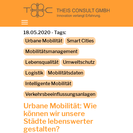
Toggle
navigation
18.05.2020 - Tags:
Urbane Mobilität
Smart Cities
Mobilitätsmanagement
Lebensqualität
Umweltschutz
Logistik
Mobilitätsdaten
Intelligente Mobilität
Verkehrsbeeinflussungsanlagen
Urbane Mobilität: Wie
können wir unsere
Städte lebenswerter
gestalten?