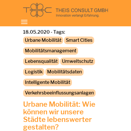
Toggle
navigation
18.05.2020 - Tags:
Urbane Mobilität
Smart Cities
Mobilitätsmanagement
Lebensqualität
Umweltschutz
Logistik
Mobilitätsdaten
Intelligente Mobilität
Verkehrsbeeinflussungsanlagen
Urbane Mobilität: Wie
können wir unsere
Städte lebenswerter
gestalten?