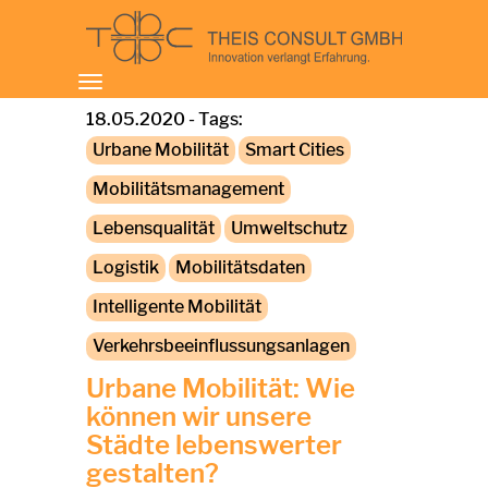
Toggle
navigation
18.05.2020 - Tags:
Urbane Mobilität
Smart Cities
Mobilitätsmanagement
Lebensqualität
Umweltschutz
Logistik
Mobilitätsdaten
Intelligente Mobilität
Verkehrsbeeinflussungsanlagen
Urbane Mobilität: Wie
können wir unsere
Städte lebenswerter
gestalten?