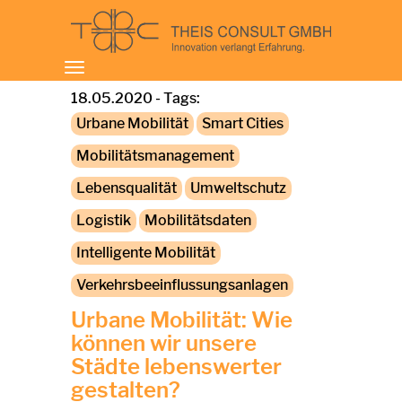
Toggle
navigation
18.05.2020 - Tags:
Urbane Mobilität
Smart Cities
Mobilitätsmanagement
Lebensqualität
Umweltschutz
Logistik
Mobilitätsdaten
Intelligente Mobilität
Verkehrsbeeinflussungsanlagen
Urbane Mobilität: Wie
können wir unsere
Städte lebenswerter
gestalten?