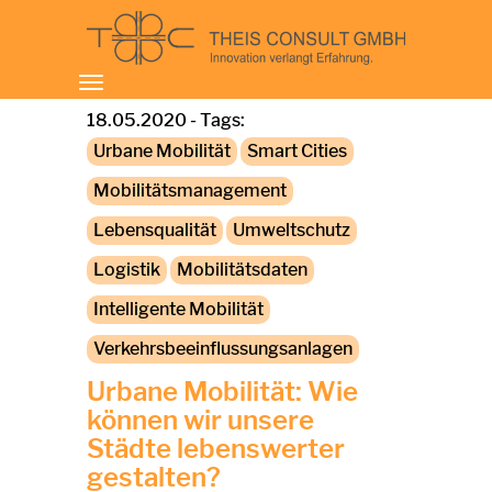
Toggle
navigation
18.05.2020 - Tags:
Urbane Mobilität
Smart Cities
Mobilitätsmanagement
Lebensqualität
Umweltschutz
Logistik
Mobilitätsdaten
Intelligente Mobilität
Verkehrsbeeinflussungsanlagen
Urbane Mobilität: Wie
können wir unsere
Städte lebenswerter
gestalten?