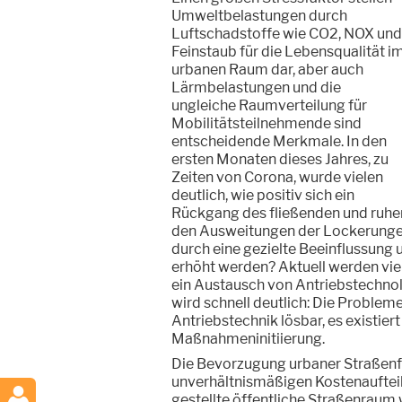
Umweltbelastungen durch
Luftschadstoffe wie CO2, NOX und
Feinstaub für die Lebensqualität i
urbanen Raum dar, aber auch
Lärmbelastungen und die
ungleiche Raumverteilung für
Mobilitätsteilnehmende sind
entscheidende Merkmale. In den
ersten Monaten dieses Jahres, zu
Zeiten von Corona, wurde vielen
deutlich, wie positiv sich ein
Rückgang des fließenden und ruhen
den Ausweitungen der Lockerungen 
durch eine gezielte Beeinflussung u
erhöht werden? Aktuell werden viel
ein Austausch von Antriebstechno
wird schnell deutlich: Die Probleme
Antriebstechnik lösbar, es existie
Maßnahmeninitiierung.
Die Bevorzugung urbaner Straßenfl
unverhältnismäßigen Kostenauftei
gestellte öffentliche Straßenraum 