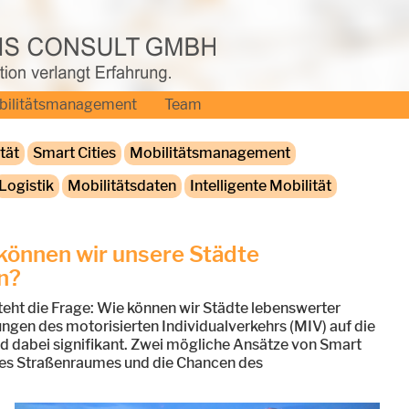
bilitätsmanagement
Team
tät
Smart Cities
Mobilitätsmanagement
Logistik
Mobilitätsdaten
Intelligente Mobilität
 können wir unsere Städte
n?
teht die Frage: Wie können wir Städte lebenswerter
ungen des motorisierten Individualverkehrs (MIV) auf die
 dabei signifikant. Zwei mögliche Ansätze von Smart
g des Straßenraumes und die Chancen des