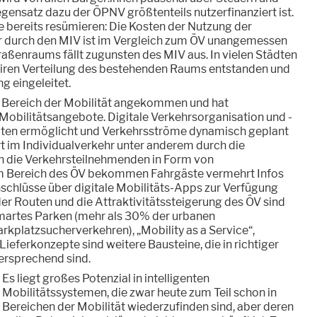
ensatz dazu der ÖPNV größtenteils nutzerfinanziert ist.
le bereits resümieren: Die Kosten der Nutzung der
 durch den MIV ist im Vergleich zum ÖV unangemessen
traßenraums fällt zugunsten des MIV aus. In vielen Städten
 fairen Verteilung des bestehenden Raums entstanden und
ng eingeleitet.
im Bereich der Mobilität angekommen und hat
Mobilitätsangebote. Digitale Verkehrsorganisation und -
aten ermöglicht und Verkehrsströme dynamisch geplant
t im Individualverkehr unter anderem durch die
an die Verkehrsteilnehmenden in Form von
m Bereich des ÖV bekommen Fahrgäste vermehrt Infos
schlüsse über digitale Mobilitäts-Apps zur Verfügung
der Routen und die Attraktivitätssteigerung des ÖV sind
Smartes Parken (mehr als 30% der urbanen
arkplatzsucherverkehren), „Mobility as a Service“,
ieferkonzepte sind weitere Bausteine, die in richtiger
rsprechend sind.
Es liegt großes Potenzial in intelligenten
Mobilitätssystemen, die zwar heute zum Teil schon in
Bereichen der Mobilität wiederzufinden sind, aber deren