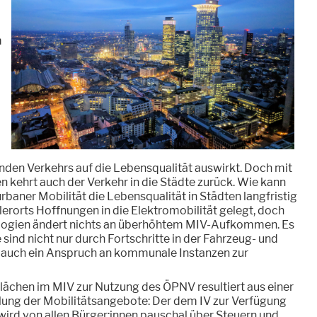
m
den Verkehrs auf die Lebensqualität auswirkt. Doch mit
kehrt auch der Verkehr in die Städte zurück. Wie kann
rbaner Mobilität die Lebensqualität in Städten langfristig
erorts Hoffnungen in die Elektromobilität gelegt, doch
logien ändert nichts an überhöhtem MIV-Aufkommen. Es
 sind nicht nur durch Fortschritte in der Fahrzeug- und
rt auch ein Anspruch an kommunale Instanzen zur
ächen im MIV zur Nutzung des ÖPNV resultiert aus einer
lung der Mobilitätsangebote: Der dem IV zur Verfügung
wird von allen Bürger:innen pauschal über Steuern und