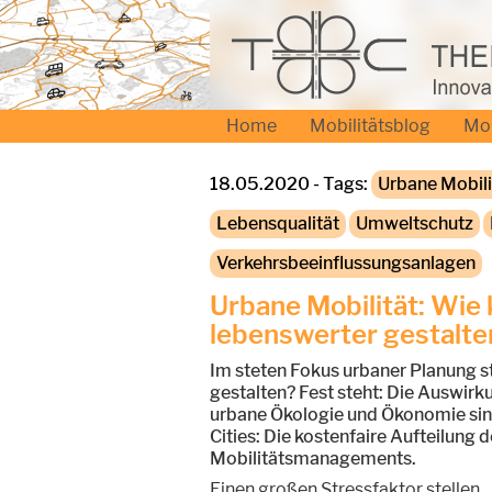
Home
Mobilitätsblog
Mo
18.05.2020 - Tags:
Urbane Mobili
Lebensqualität
Umweltschutz
Verkehrsbeeinflussungsanlagen
Urbane Mobilität: Wie
lebenswerter gestalte
Im steten Fokus urbaner Planung s
gestalten? Fest steht: Die Auswirk
urbane Ökologie und Ökonomie sind
Cities: Die kostenfaire Aufteilun
Mobilitätsmanagements.
Einen großen Stressfaktor stellen