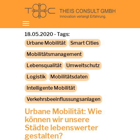
Toggle
navigation
18.05.2020 - Tags:
Urbane Mobilität
Smart Cities
Mobilitätsmanagement
Lebensqualität
Umweltschutz
Logistik
Mobilitätsdaten
Intelligente Mobilität
Verkehrsbeeinflussungsanlagen
Urbane Mobilität: Wie
können wir unsere
Städte lebenswerter
gestalten?