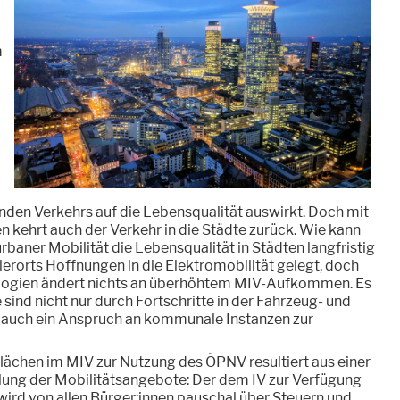
m
den Verkehrs auf die Lebensqualität auswirkt. Doch mit
kehrt auch der Verkehr in die Städte zurück. Wie kann
rbaner Mobilität die Lebensqualität in Städten langfristig
erorts Hoffnungen in die Elektromobilität gelegt, doch
logien ändert nichts an überhöhtem MIV-Aufkommen. Es
 sind nicht nur durch Fortschritte in der Fahrzeug- und
rt auch ein Anspruch an kommunale Instanzen zur
ächen im MIV zur Nutzung des ÖPNV resultiert aus einer
lung der Mobilitätsangebote: Der dem IV zur Verfügung
wird von allen Bürger:innen pauschal über Steuern und