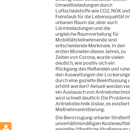
Umweltbelastungen durch
Luftschadstoffe wie CO2, NOX und
Feinstaub für die Lebensqualität i
urbanen Raum dar, aber auch
Lärmbelastungen und die
ungleiche Raumverteilung für
Mobilitätsteilnehmende sind
entscheidende Merkmale. In den
ersten Monaten dieses Jahres, zu
Zeiten von Corona, wurde vielen
deutlich, wie positiv sich ein
Rückgang des fließenden und ruhen
den Ausweitungen der Lockerungen 
durch eine gezielte Beeinflussung u
erhöht werden? Aktuell werden viel
ein Austausch von Antriebstechno
wird schnell deutlich: Die Probleme
Antriebstechnik lösbar, es existie
Maßnahmeninitiierung.
Die Bevorzugung urbaner Straßenfl
unverhältnismäßigen Kostenauftei
gestellte öffentliche Straßenraum 