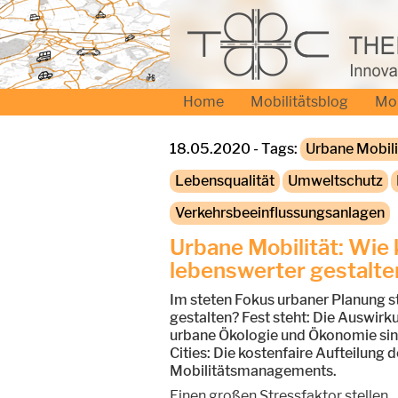
Home
Mobilitätsblog
Mo
18.05.2020 - Tags:
Urbane Mobili
Lebensqualität
Umweltschutz
Verkehrsbeeinflussungsanlagen
Urbane Mobilität: Wie
lebenswerter gestalte
Im steten Fokus urbaner Planung s
gestalten? Fest steht: Die Auswirk
urbane Ökologie und Ökonomie sind
Cities: Die kostenfaire Aufteilun
Mobilitätsmanagements.
Einen großen Stressfaktor stellen