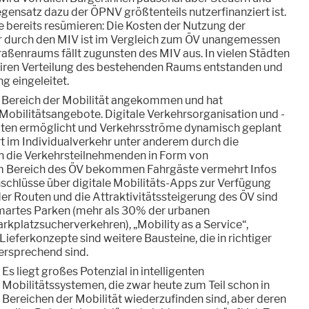
ensatz dazu der ÖPNV größtenteils nutzerfinanziert ist.
le bereits resümieren: Die Kosten der Nutzung der
 durch den MIV ist im Vergleich zum ÖV unangemessen
traßenraums fällt zugunsten des MIV aus. In vielen Städten
 fairen Verteilung des bestehenden Raums entstanden und
ng eingeleitet.
im Bereich der Mobilität angekommen und hat
Mobilitätsangebote. Digitale Verkehrsorganisation und -
aten ermöglicht und Verkehrsströme dynamisch geplant
t im Individualverkehr unter anderem durch die
an die Verkehrsteilnehmenden in Form von
m Bereich des ÖV bekommen Fahrgäste vermehrt Infos
schlüsse über digitale Mobilitäts-Apps zur Verfügung
der Routen und die Attraktivitätssteigerung des ÖV sind
Smartes Parken (mehr als 30% der urbanen
arkplatzsucherverkehren), „Mobility as a Service“,
ieferkonzepte sind weitere Bausteine, die in richtiger
rsprechend sind.
Es liegt großes Potenzial in intelligenten
Mobilitätssystemen, die zwar heute zum Teil schon in
Bereichen der Mobilität wiederzufinden sind, aber deren