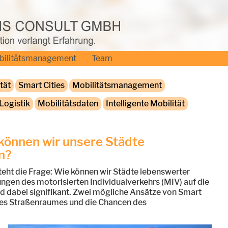
bilitätsmanagement
Team
tät
Smart Cities
Mobilitätsmanagement
Logistik
Mobilitätsdaten
Intelligente Mobilität
 können wir unsere Städte
n?
teht die Frage: Wie können wir Städte lebenswerter
ungen des motorisierten Individualverkehrs (MIV) auf die
 dabei signifikant. Zwei mögliche Ansätze von Smart
g des Straßenraumes und die Chancen des