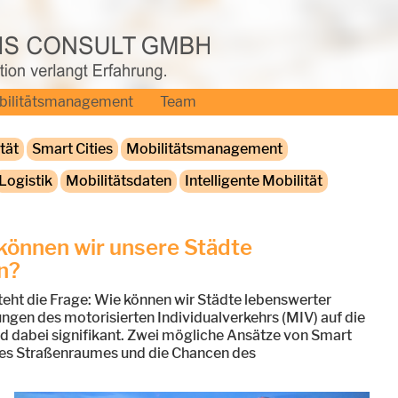
bilitätsmanagement
Team
tät
Smart Cities
Mobilitätsmanagement
Logistik
Mobilitätsdaten
Intelligente Mobilität
 können wir unsere Städte
n?
teht die Frage: Wie können wir Städte lebenswerter
ungen des motorisierten Individualverkehrs (MIV) auf die
 dabei signifikant. Zwei mögliche Ansätze von Smart
g des Straßenraumes und die Chancen des