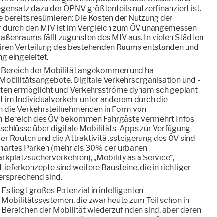
ensatz dazu der ÖPNV größtenteils nutzerfinanziert ist.
le bereits resümieren: Die Kosten der Nutzung der
 durch den MIV ist im Vergleich zum ÖV unangemessen
traßenraums fällt zugunsten des MIV aus. In vielen Städten
 fairen Verteilung des bestehenden Raums entstanden und
ng eingeleitet.
im Bereich der Mobilität angekommen und hat
Mobilitätsangebote. Digitale Verkehrsorganisation und -
aten ermöglicht und Verkehrsströme dynamisch geplant
t im Individualverkehr unter anderem durch die
an die Verkehrsteilnehmenden in Form von
m Bereich des ÖV bekommen Fahrgäste vermehrt Infos
schlüsse über digitale Mobilitäts-Apps zur Verfügung
der Routen und die Attraktivitätssteigerung des ÖV sind
Smartes Parken (mehr als 30% der urbanen
arkplatzsucherverkehren), „Mobility as a Service“,
ieferkonzepte sind weitere Bausteine, die in richtiger
rsprechend sind.
Es liegt großes Potenzial in intelligenten
Mobilitätssystemen, die zwar heute zum Teil schon in
Bereichen der Mobilität wiederzufinden sind, aber deren