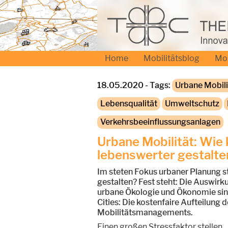
Home
Mobilitätsblog
Mo
18.05.2020 - Tags:
Urbane Mobili
Lebensqualität
Umweltschutz
Verkehrsbeeinflussungsanlagen
Urbane Mobilität: Wie
lebenswerter gestalte
Im steten Fokus urbaner Planung s
gestalten? Fest steht: Die Auswirk
urbane Ökologie und Ökonomie sind
Cities: Die kostenfaire Aufteilun
Mobilitätsmanagements.
Einen großen Stressfaktor stellen