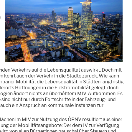
m
den Verkehrs auf die Lebensqualität auswirkt. Doch mit
kehrt auch der Verkehr in die Städte zurück. Wie kann
rbaner Mobilität die Lebensqualität in Städten langfristig
erorts Hoffnungen in die Elektromobilität gelegt, doch
logien ändert nichts an überhöhtem MIV-Aufkommen. Es
 sind nicht nur durch Fortschritte in der Fahrzeug- und
rt auch ein Anspruch an kommunale Instanzen zur
ächen im MIV zur Nutzung des ÖPNV resultiert aus einer
lung der Mobilitätsangebote: Der dem IV zur Verfügung
wird von allen Bürger:innen pauschal über Steuern und