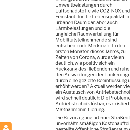
Umweltbelastungen durch
Luftschadstoffe wie CO2, NOX und
Feinstaub für die Lebensqualität i
urbanen Raum dar, aber auch
Lärmbelastungen und die
ungleiche Raumverteilung für
Mobilitätsteilnehmende sind
entscheidende Merkmale. In den
ersten Monaten dieses Jahres, zu
Zeiten von Corona, wurde vielen
deutlich, wie positiv sich ein
Rückgang des fließenden und ruhen
den Ausweitungen der Lockerungen 
durch eine gezielte Beeinflussung u
erhöht werden? Aktuell werden viel
ein Austausch von Antriebstechno
wird schnell deutlich: Die Probleme
Antriebstechnik lösbar, es existie
Maßnahmeninitiierung.
Die Bevorzugung urbaner Straßenfl
unverhältnismäßigen Kostenauftei
gestellte öffentliche Straßenraum 