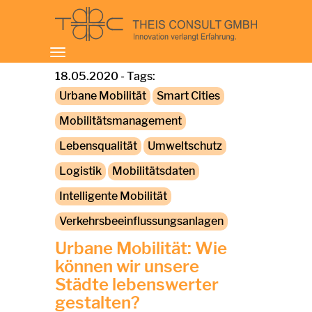
Toggle
navigation
18.05.2020 - Tags:
Urbane Mobilität
Smart Cities
Mobilitätsmanagement
Lebensqualität
Umweltschutz
Logistik
Mobilitätsdaten
Intelligente Mobilität
Verkehrsbeeinflussungsanlagen
Urbane Mobilität: Wie
können wir unsere
Städte lebenswerter
gestalten?