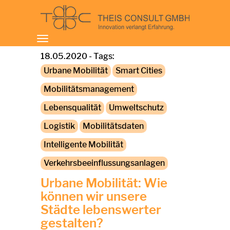
Toggle
navigation
18.05.2020 - Tags:
Urbane Mobilität
Smart Cities
Mobilitätsmanagement
Lebensqualität
Umweltschutz
Logistik
Mobilitätsdaten
Intelligente Mobilität
Verkehrsbeeinflussungsanlagen
Urbane Mobilität: Wie
können wir unsere
Städte lebenswerter
gestalten?