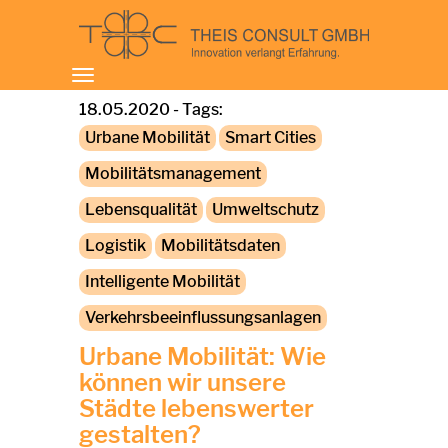
Toggle
navigation
18.05.2020 - Tags:
Urbane Mobilität
Smart Cities
Mobilitätsmanagement
Lebensqualität
Umweltschutz
Logistik
Mobilitätsdaten
Intelligente Mobilität
Verkehrsbeeinflussungsanlagen
Urbane Mobilität: Wie
können wir unsere
Städte lebenswerter
gestalten?