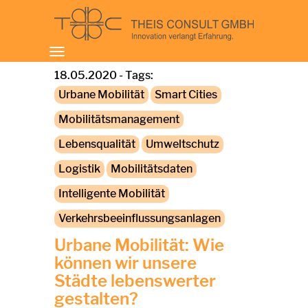
Toggle
navigation
18.05.2020 - Tags:
Urbane Mobilität
Smart Cities
Mobilitätsmanagement
Lebensqualität
Umweltschutz
Logistik
Mobilitätsdaten
Intelligente Mobilität
Verkehrsbeeinflussungsanlagen
Urbane Mobilität: Wie
können wir unsere
Städte lebenswerter
gestalten?