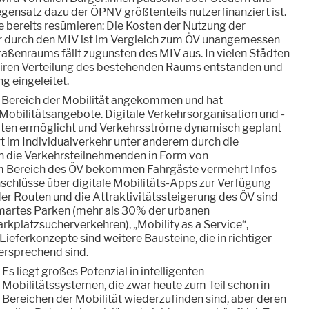
ensatz dazu der ÖPNV größtenteils nutzerfinanziert ist.
le bereits resümieren: Die Kosten der Nutzung der
 durch den MIV ist im Vergleich zum ÖV unangemessen
traßenraums fällt zugunsten des MIV aus. In vielen Städten
 fairen Verteilung des bestehenden Raums entstanden und
ng eingeleitet.
im Bereich der Mobilität angekommen und hat
Mobilitätsangebote. Digitale Verkehrsorganisation und -
aten ermöglicht und Verkehrsströme dynamisch geplant
t im Individualverkehr unter anderem durch die
an die Verkehrsteilnehmenden in Form von
m Bereich des ÖV bekommen Fahrgäste vermehrt Infos
schlüsse über digitale Mobilitäts-Apps zur Verfügung
der Routen und die Attraktivitätssteigerung des ÖV sind
Smartes Parken (mehr als 30% der urbanen
arkplatzsucherverkehren), „Mobility as a Service“,
ieferkonzepte sind weitere Bausteine, die in richtiger
rsprechend sind.
Es liegt großes Potenzial in intelligenten
Mobilitätssystemen, die zwar heute zum Teil schon in
Bereichen der Mobilität wiederzufinden sind, aber deren