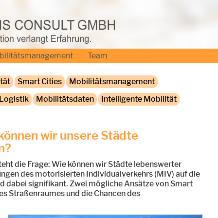
bilitätsmanagement
Team
tät
Smart Cities
Mobilitätsmanagement
Logistik
Mobilitätsdaten
Intelligente Mobilität
 können wir unsere Städte
n?
teht die Frage: Wie können wir Städte lebenswerter
ungen des motorisierten Individualverkehrs (MIV) auf die
 dabei signifikant. Zwei mögliche Ansätze von Smart
g des Straßenraumes und die Chancen des