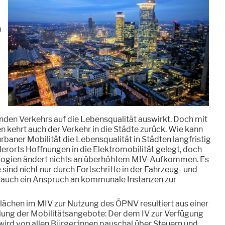
m
den Verkehrs auf die Lebensqualität auswirkt. Doch mit
kehrt auch der Verkehr in die Städte zurück. Wie kann
rbaner Mobilität die Lebensqualität in Städten langfristig
erorts Hoffnungen in die Elektromobilität gelegt, doch
logien ändert nichts an überhöhtem MIV-Aufkommen. Es
 sind nicht nur durch Fortschritte in der Fahrzeug- und
rt auch ein Anspruch an kommunale Instanzen zur
ächen im MIV zur Nutzung des ÖPNV resultiert aus einer
lung der Mobilitätsangebote: Der dem IV zur Verfügung
wird von allen Bürger:innen pauschal über Steuern und