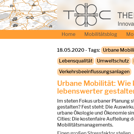
Home
Mobilitätsblog
Mo
18.05.2020 - Tags:
Urbane Mobili
Lebensqualität
Umweltschutz
Verkehrsbeeinflussungsanlagen
Urbane Mobilität: Wie
lebenswerter gestalte
Im steten Fokus urbaner Planung s
gestalten? Fest steht: Die Auswirk
urbane Ökologie und Ökonomie sind
Cities: Die kostenfaire Aufteilun
Mobilitätsmanagements.
Einen großen Stressfaktor stellen