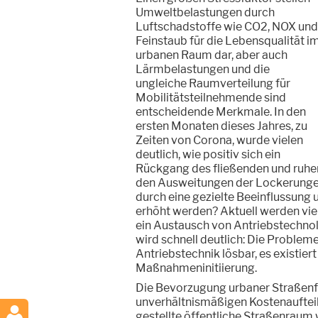
Umweltbelastungen durch
Luftschadstoffe wie CO2, NOX und
Feinstaub für die Lebensqualität i
urbanen Raum dar, aber auch
Lärmbelastungen und die
ungleiche Raumverteilung für
Mobilitätsteilnehmende sind
entscheidende Merkmale. In den
ersten Monaten dieses Jahres, zu
Zeiten von Corona, wurde vielen
deutlich, wie positiv sich ein
Rückgang des fließenden und ruhen
den Ausweitungen der Lockerungen 
durch eine gezielte Beeinflussung u
erhöht werden? Aktuell werden viel
ein Austausch von Antriebstechno
wird schnell deutlich: Die Probleme
Antriebstechnik lösbar, es existie
Maßnahmeninitiierung.
Die Bevorzugung urbaner Straßenfl
unverhältnismäßigen Kostenauftei
gestellte öffentliche Straßenraum 