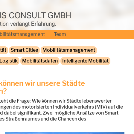
bilitätsmanagement
Team
tät
Smart Cities
Mobilitätsmanagement
Logistik
Mobilitätsdaten
Intelligente Mobilität
 können wir unsere Städte
n?
teht die Frage: Wie können wir Städte lebenswerter
ungen des motorisierten Individualverkehrs (MIV) auf die
 dabei signifikant. Zwei mögliche Ansätze von Smart
g des Straßenraumes und die Chancen des