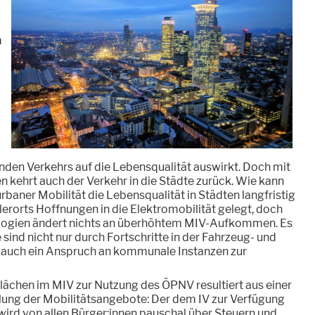
m
den Verkehrs auf die Lebensqualität auswirkt. Doch mit
kehrt auch der Verkehr in die Städte zurück. Wie kann
rbaner Mobilität die Lebensqualität in Städten langfristig
erorts Hoffnungen in die Elektromobilität gelegt, doch
logien ändert nichts an überhöhtem MIV-Aufkommen. Es
 sind nicht nur durch Fortschritte in der Fahrzeug- und
rt auch ein Anspruch an kommunale Instanzen zur
ächen im MIV zur Nutzung des ÖPNV resultiert aus einer
lung der Mobilitätsangebote: Der dem IV zur Verfügung
wird von allen Bürger:innen pauschal über Steuern und