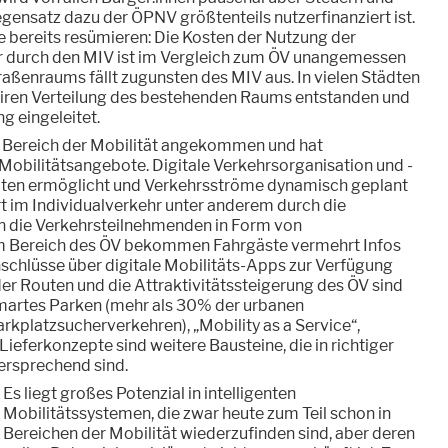
ensatz dazu der ÖPNV größtenteils nutzerfinanziert ist.
le bereits resümieren: Die Kosten der Nutzung der
 durch den MIV ist im Vergleich zum ÖV unangemessen
traßenraums fällt zugunsten des MIV aus. In vielen Städten
 fairen Verteilung des bestehenden Raums entstanden und
ng eingeleitet.
im Bereich der Mobilität angekommen und hat
Mobilitätsangebote. Digitale Verkehrsorganisation und -
aten ermöglicht und Verkehrsströme dynamisch geplant
t im Individualverkehr unter anderem durch die
an die Verkehrsteilnehmenden in Form von
m Bereich des ÖV bekommen Fahrgäste vermehrt Infos
schlüsse über digitale Mobilitäts-Apps zur Verfügung
der Routen und die Attraktivitätssteigerung des ÖV sind
Smartes Parken (mehr als 30% der urbanen
arkplatzsucherverkehren), „Mobility as a Service“,
ieferkonzepte sind weitere Bausteine, die in richtiger
rsprechend sind.
Es liegt großes Potenzial in intelligenten
Mobilitätssystemen, die zwar heute zum Teil schon in
Bereichen der Mobilität wiederzufinden sind, aber deren