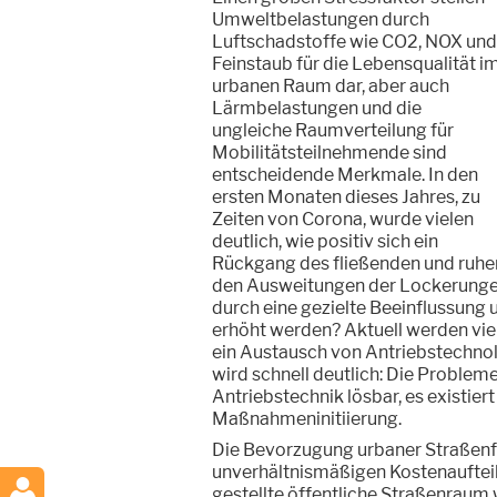
Umweltbelastungen durch
Luftschadstoffe wie CO2, NOX und
Feinstaub für die Lebensqualität i
urbanen Raum dar, aber auch
Lärmbelastungen und die
ungleiche Raumverteilung für
Mobilitätsteilnehmende sind
entscheidende Merkmale. In den
ersten Monaten dieses Jahres, zu
Zeiten von Corona, wurde vielen
deutlich, wie positiv sich ein
Rückgang des fließenden und ruhen
den Ausweitungen der Lockerungen 
durch eine gezielte Beeinflussung u
erhöht werden? Aktuell werden viel
ein Austausch von Antriebstechno
wird schnell deutlich: Die Probleme
Antriebstechnik lösbar, es existie
Maßnahmeninitiierung.
Die Bevorzugung urbaner Straßenfl
unverhältnismäßigen Kostenauftei
gestellte öffentliche Straßenraum 