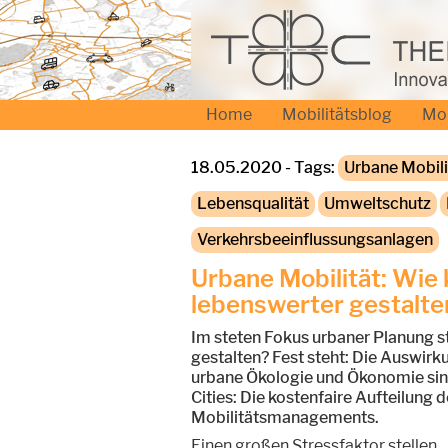
Home
Mobilitätsblog
Mo
18.05.2020 - Tags:
Urbane Mobili
Lebensqualität
Umweltschutz
Verkehrsbeeinflussungsanlagen
Urbane Mobilität: Wie
lebenswerter gestalte
Im steten Fokus urbaner Planung s
gestalten? Fest steht: Die Auswirk
urbane Ökologie und Ökonomie sind
Cities: Die kostenfaire Aufteilun
Mobilitätsmanagements.
Einen großen Stressfaktor stellen