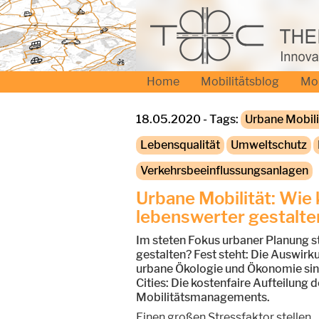
Home
Mobilitätsblog
Mo
18.05.2020 - Tags:
Urbane Mobili
Lebensqualität
Umweltschutz
Verkehrsbeeinflussungsanlagen
Urbane Mobilität: Wie
lebenswerter gestalte
Im steten Fokus urbaner Planung s
gestalten? Fest steht: Die Auswirk
urbane Ökologie und Ökonomie sind
Cities: Die kostenfaire Aufteilun
Mobilitätsmanagements.
Einen großen Stressfaktor stellen