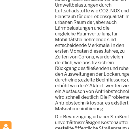
Umweltbelastungen durch
Luftschadstoffe wie CO2, NOX und
Feinstaub für die Lebensqualität i
urbanen Raum dar, aber auch
Lärmbelastungen und die
ungleiche Raumverteilung für
Mobilitätsteilnehmende sind
entscheidende Merkmale. In den
ersten Monaten dieses Jahres, zu
Zeiten von Corona, wurde vielen
deutlich, wie positiv sich ein
Rückgang des fließenden und ruhen
den Ausweitungen der Lockerungen 
durch eine gezielte Beeinflussung u
erhöht werden? Aktuell werden viel
ein Austausch von Antriebstechno
wird schnell deutlich: Die Probleme
Antriebstechnik lösbar, es existie
Maßnahmeninitiierung.
Die Bevorzugung urbaner Straßenfl
unverhältnismäßigen Kostenauftei
gestellte öffentliche Straßenraum 