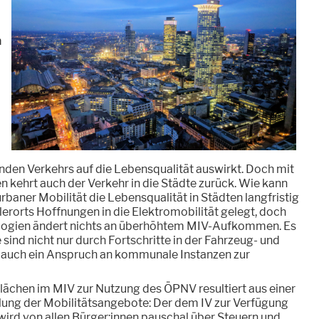
m
den Verkehrs auf die Lebensqualität auswirkt. Doch mit
kehrt auch der Verkehr in die Städte zurück. Wie kann
rbaner Mobilität die Lebensqualität in Städten langfristig
erorts Hoffnungen in die Elektromobilität gelegt, doch
logien ändert nichts an überhöhtem MIV-Aufkommen. Es
 sind nicht nur durch Fortschritte in der Fahrzeug- und
rt auch ein Anspruch an kommunale Instanzen zur
ächen im MIV zur Nutzung des ÖPNV resultiert aus einer
lung der Mobilitätsangebote: Der dem IV zur Verfügung
wird von allen Bürger:innen pauschal über Steuern und