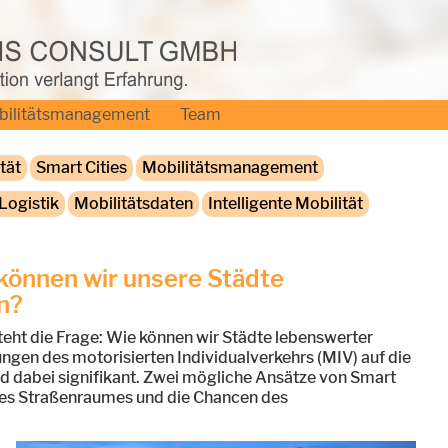
bilitätsmanagement
Team
tät
Smart Cities
Mobilitätsmanagement
Logistik
Mobilitätsdaten
Intelligente Mobilität
 können wir unsere Städte
n?
teht die Frage: Wie können wir Städte lebenswerter
ungen des motorisierten Individualverkehrs (MIV) auf die
 dabei signifikant. Zwei mögliche Ansätze von Smart
g des Straßenraumes und die Chancen des