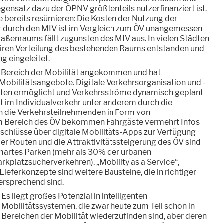
ensatz dazu der ÖPNV größtenteils nutzerfinanziert ist.
le bereits resümieren: Die Kosten der Nutzung der
 durch den MIV ist im Vergleich zum ÖV unangemessen
traßenraums fällt zugunsten des MIV aus. In vielen Städten
 fairen Verteilung des bestehenden Raums entstanden und
ng eingeleitet.
im Bereich der Mobilität angekommen und hat
Mobilitätsangebote. Digitale Verkehrsorganisation und -
aten ermöglicht und Verkehrsströme dynamisch geplant
t im Individualverkehr unter anderem durch die
an die Verkehrsteilnehmenden in Form von
m Bereich des ÖV bekommen Fahrgäste vermehrt Infos
schlüsse über digitale Mobilitäts-Apps zur Verfügung
der Routen und die Attraktivitätssteigerung des ÖV sind
Smartes Parken (mehr als 30% der urbanen
arkplatzsucherverkehren), „Mobility as a Service“,
ieferkonzepte sind weitere Bausteine, die in richtiger
rsprechend sind.
Es liegt großes Potenzial in intelligenten
Mobilitätssystemen, die zwar heute zum Teil schon in
Bereichen der Mobilität wiederzufinden sind, aber deren