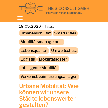
Toggle
navigation
18.05.2020 - Tags:
Urbane Mobilität
Smart Cities
Mobilitätsmanagement
Lebensqualität
Umweltschutz
Logistik
Mobilitätsdaten
Intelligente Mobilität
Verkehrsbeeinflussungsanlagen
Urbane Mobilität: Wie
können wir unsere
Städte lebenswerter
gestalten?