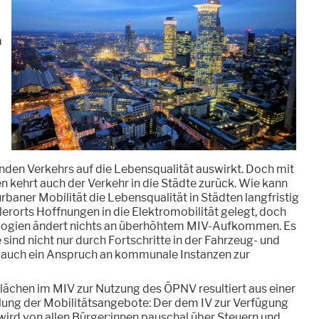
m
den Verkehrs auf die Lebensqualität auswirkt. Doch mit
kehrt auch der Verkehr in die Städte zurück. Wie kann
rbaner Mobilität die Lebensqualität in Städten langfristig
erorts Hoffnungen in die Elektromobilität gelegt, doch
logien ändert nichts an überhöhtem MIV-Aufkommen. Es
 sind nicht nur durch Fortschritte in der Fahrzeug- und
rt auch ein Anspruch an kommunale Instanzen zur
ächen im MIV zur Nutzung des ÖPNV resultiert aus einer
lung der Mobilitätsangebote: Der dem IV zur Verfügung
wird von allen Bürger:innen pauschal über Steuern und