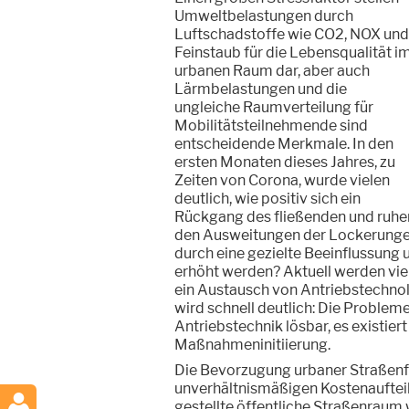
Umweltbelastungen durch
Luftschadstoffe wie CO2, NOX und
Feinstaub für die Lebensqualität i
urbanen Raum dar, aber auch
Lärmbelastungen und die
ungleiche Raumverteilung für
Mobilitätsteilnehmende sind
entscheidende Merkmale. In den
ersten Monaten dieses Jahres, zu
Zeiten von Corona, wurde vielen
deutlich, wie positiv sich ein
Rückgang des fließenden und ruhen
den Ausweitungen der Lockerungen 
durch eine gezielte Beeinflussung u
erhöht werden? Aktuell werden viel
ein Austausch von Antriebstechno
wird schnell deutlich: Die Probleme
Antriebstechnik lösbar, es existie
Maßnahmeninitiierung.
Die Bevorzugung urbaner Straßenfl
unverhältnismäßigen Kostenauftei
gestellte öffentliche Straßenraum 