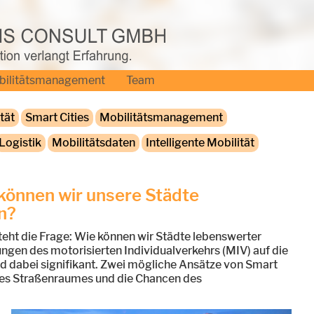
bilitätsmanagement
Team
tät
Smart Cities
Mobilitätsmanagement
Logistik
Mobilitätsdaten
Intelligente Mobilität
 können wir unsere Städte
n?
teht die Frage: Wie können wir Städte lebenswerter
ungen des motorisierten Individualverkehrs (MIV) auf die
 dabei signifikant. Zwei mögliche Ansätze von Smart
g des Straßenraumes und die Chancen des