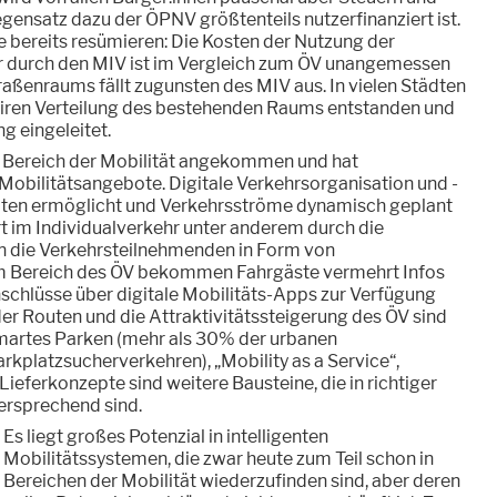
ensatz dazu der ÖPNV größtenteils nutzerfinanziert ist.
le bereits resümieren: Die Kosten der Nutzung der
 durch den MIV ist im Vergleich zum ÖV unangemessen
traßenraums fällt zugunsten des MIV aus. In vielen Städten
 fairen Verteilung des bestehenden Raums entstanden und
ng eingeleitet.
im Bereich der Mobilität angekommen und hat
Mobilitätsangebote. Digitale Verkehrsorganisation und -
aten ermöglicht und Verkehrsströme dynamisch geplant
t im Individualverkehr unter anderem durch die
an die Verkehrsteilnehmenden in Form von
m Bereich des ÖV bekommen Fahrgäste vermehrt Infos
schlüsse über digitale Mobilitäts-Apps zur Verfügung
der Routen und die Attraktivitätssteigerung des ÖV sind
Smartes Parken (mehr als 30% der urbanen
arkplatzsucherverkehren), „Mobility as a Service“,
ieferkonzepte sind weitere Bausteine, die in richtiger
rsprechend sind.
Es liegt großes Potenzial in intelligenten
Mobilitätssystemen, die zwar heute zum Teil schon in
Bereichen der Mobilität wiederzufinden sind, aber deren