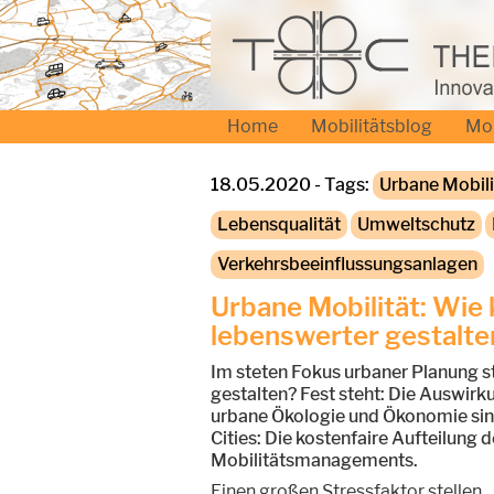
Home
Mobilitätsblog
Mo
18.05.2020 - Tags:
Urbane Mobili
Lebensqualität
Umweltschutz
Verkehrsbeeinflussungsanlagen
Urbane Mobilität: Wie
lebenswerter gestalte
Im steten Fokus urbaner Planung s
gestalten? Fest steht: Die Auswirk
urbane Ökologie und Ökonomie sind
Cities: Die kostenfaire Aufteilun
Mobilitätsmanagements.
Einen großen Stressfaktor stellen