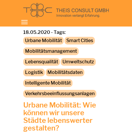
Toggle
navigation
18.05.2020 - Tags:
Urbane Mobilität
Smart Cities
Mobilitätsmanagement
Lebensqualität
Umweltschutz
Logistik
Mobilitätsdaten
Intelligente Mobilität
Verkehrsbeeinflussungsanlagen
Urbane Mobilität: Wie
können wir unsere
Städte lebenswerter
gestalten?