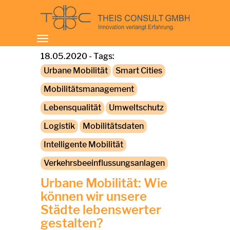
Toggle
navigation
18.05.2020 - Tags:
Urbane Mobilität
Smart Cities
Mobilitätsmanagement
Lebensqualität
Umweltschutz
Logistik
Mobilitätsdaten
Intelligente Mobilität
Verkehrsbeeinflussungsanlagen
Urbane Mobilität: Wie
können wir unsere
Städte lebenswerter
gestalten?