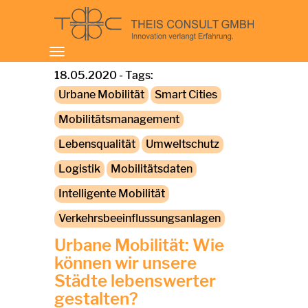
Toggle
navigation
18.05.2020 - Tags:
Urbane Mobilität
Smart Cities
Mobilitätsmanagement
Lebensqualität
Umweltschutz
Logistik
Mobilitätsdaten
Intelligente Mobilität
Verkehrsbeeinflussungsanlagen
Urbane Mobilität: Wie
können wir unsere
Städte lebenswerter
gestalten?