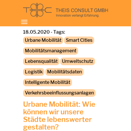
Toggle
navigation
18.05.2020 - Tags:
Urbane Mobilität
Smart Cities
Mobilitätsmanagement
Lebensqualität
Umweltschutz
Logistik
Mobilitätsdaten
Intelligente Mobilität
Verkehrsbeeinflussungsanlagen
Urbane Mobilität: Wie
können wir unsere
Städte lebenswerter
gestalten?