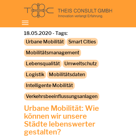
Toggle
navigation
18.05.2020 - Tags:
Urbane Mobilität
Smart Cities
Mobilitätsmanagement
Lebensqualität
Umweltschutz
Logistik
Mobilitätsdaten
Intelligente Mobilität
Verkehrsbeeinflussungsanlagen
Urbane Mobilität: Wie
können wir unsere
Städte lebenswerter
gestalten?