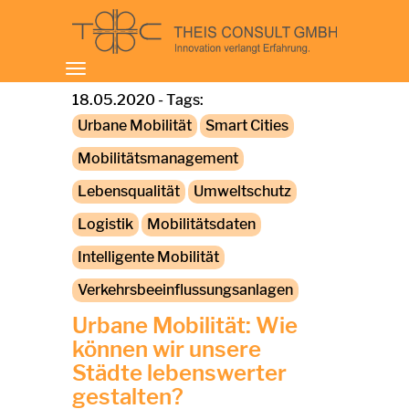
Toggle
navigation
18.05.2020 - Tags:
Urbane Mobilität
Smart Cities
Mobilitätsmanagement
Lebensqualität
Umweltschutz
Logistik
Mobilitätsdaten
Intelligente Mobilität
Verkehrsbeeinflussungsanlagen
Urbane Mobilität: Wie
können wir unsere
Städte lebenswerter
gestalten?