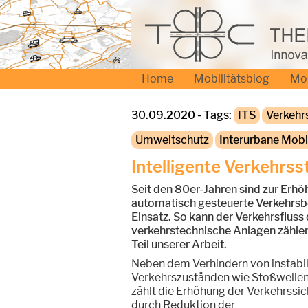
Home
Mobilitätsblog
Mo
30.09.2020 - Tags:
ITS
Verkehr
Umweltschutz
Interurbane Mobil
Intelligente Verkehrs
Seit den 80er-Jahren sind zur Erhö
automatisch gesteuerte Verkehrsb
Einsatz. So kann der Verkehrsfluss
verkehrstechnische Anlagen zähle
Teil unserer Arbeit.
Neben dem Verhindern von instabi
Verkehrszuständen wie Stoßwellen
zählt die Erhöhung der Verkehrssic
durch Reduktion der