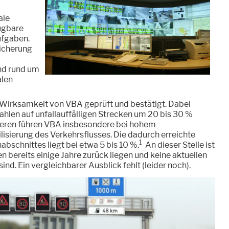
ale
fügbare
ufgaben.
icherung
nd rund um
alen
Wirksamkeit von VBA geprüft und bestätigt. Dabei
zahlen auf unfallauffälligen Strecken um 20 bis 30 %
eren führen VBA insbesondere bei hohem
isierung des Verkehrsflusses. Die dadurch erreichte
1
bschnittes liegt bei etwa 5 bis 10 %.
An dieser Stelle ist
n bereits einige Jahre zurück liegen und keine aktuellen
d. Ein vergleichbarer Ausblick fehlt (leider noch).