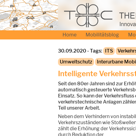
Home
Mobilitätsblog
Mo
30.09.2020 - Tags:
ITS
Verkehr
Umweltschutz
Interurbane Mobil
Intelligente Verkehrs
Seit den 80er-Jahren sind zur Erhö
automatisch gesteuerte Verkehrsb
Einsatz. So kann der Verkehrsfluss
verkehrstechnische Anlagen zähle
Teil unserer Arbeit.
Neben dem Verhindern von instabi
Verkehrszuständen wie Stoßwellen
zählt die Erhöhung der Verkehrssic
durch Reduktion der