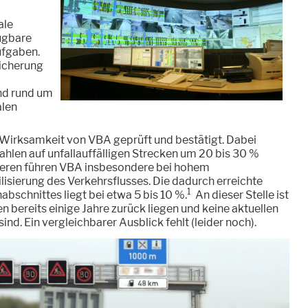
ale
fügbare
ufgaben.
icherung
nd rund um
alen
Wirksamkeit von VBA geprüft und bestätigt. Dabei
zahlen auf unfallauffälligen Strecken um 20 bis 30 %
eren führen VBA insbesondere bei hohem
isierung des Verkehrsflusses. Die dadurch erreichte
1
bschnittes liegt bei etwa 5 bis 10 %.
An dieser Stelle ist
n bereits einige Jahre zurück liegen und keine aktuellen
d. Ein vergleichbarer Ausblick fehlt (leider noch).