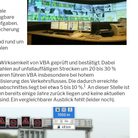
ale
fügbare
ufgaben.
icherung
nd rund um
alen
Wirksamkeit von VBA geprüft und bestätigt. Dabei
zahlen auf unfallauffälligen Strecken um 20 bis 30 %
eren führen VBA insbesondere bei hohem
isierung des Verkehrsflusses. Die dadurch erreichte
1
bschnittes liegt bei etwa 5 bis 10 %.
An dieser Stelle ist
n bereits einige Jahre zurück liegen und keine aktuellen
d. Ein vergleichbarer Ausblick fehlt (leider noch).