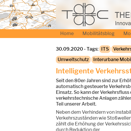
Home
Mobilitätsblog
Mo
30.09.2020 - Tags:
ITS
Verkehr
Umweltschutz
Interurbane Mobil
Intelligente Verkehrs
Seit den 80er-Jahren sind zur Erhö
automatisch gesteuerte Verkehrsb
Einsatz. So kann der Verkehrsfluss
verkehrstechnische Anlagen zähle
Teil unserer Arbeit.
Neben dem Verhindern von instabi
Verkehrszuständen wie Stoßwellen
zählt die Erhöhung der Verkehrssic
durch Reduktion der