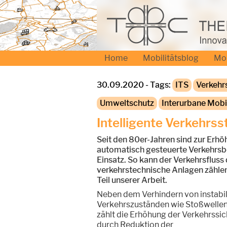
Home
Mobilitätsblog
Mo
30.09.2020 - Tags:
ITS
Verkehr
Umweltschutz
Interurbane Mobil
Intelligente Verkehrs
Seit den 80er-Jahren sind zur Erhö
automatisch gesteuerte Verkehrsb
Einsatz. So kann der Verkehrsfluss
verkehrstechnische Anlagen zähle
Teil unserer Arbeit.
Neben dem Verhindern von instabi
Verkehrszuständen wie Stoßwellen
zählt die Erhöhung der Verkehrssic
durch Reduktion der