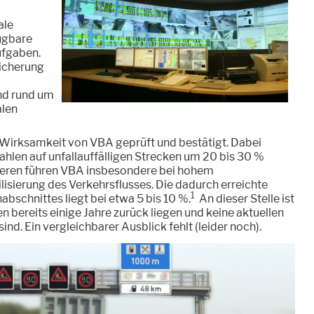
ale
fügbare
ufgaben.
icherung
nd rund um
alen
Wirksamkeit von VBA geprüft und bestätigt. Dabei
zahlen auf unfallauffälligen Strecken um 20 bis 30 %
eren führen VBA insbesondere bei hohem
isierung des Verkehrsflusses. Die dadurch erreichte
1
bschnittes liegt bei etwa 5 bis 10 %.
An dieser Stelle ist
n bereits einige Jahre zurück liegen und keine aktuellen
d. Ein vergleichbarer Ausblick fehlt (leider noch).