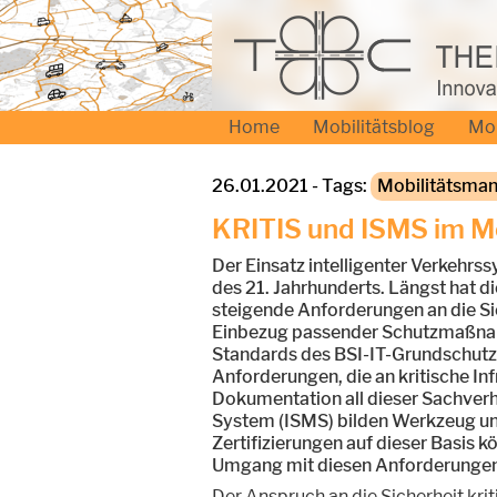
Home
Mobilitätsblog
Mo
26.01.2021 - Tags:
Mobilitätsma
KRITIS und ISMS im M
Der Einsatz intelligenter Verkehrss
des 21. Jahrhunderts. Längst hat di
steigende Anforderungen an die Si
Einbezug passender Schutzmaßnahmen
Standards des BSI-IT-Grundschutz
Anforderungen, die an kritische In
Dokumentation all dieser Sachver
System (ISMS) bilden Werkzeug und 
Zertifizierungen auf dieser Basis 
Umgang mit diesen Anforderungen 
Der Anspruch an die Sicherheit krit