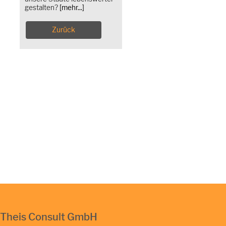
gestalten?
[mehr...]
Zurück
Theis Consult GmbH