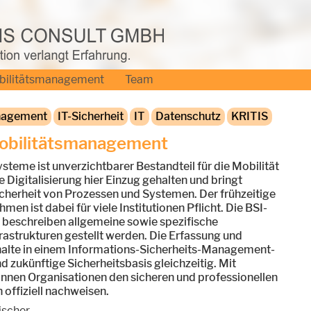
bilitätsmanagement
Team
nagement
IT-Sicherheit
IT
Datenschutz
KRITIS
obilitätsmanagement
ysteme ist unverzichtbarer Bestandteil für die Mobilität
e Digitalisierung hier Einzug gehalten und bringt
cherheit von Prozessen und Systemen. Der frühzeitige
 ist dabei für viele Institutionen Pflicht. Die BSI-
 beschreiben allgemeine sowie spezifische
frastrukturen gestellt werden. Die Erfassung und
halte in einem Informations-Sicherheits-Management-
zukünftige Sicherheitsbasis gleichzeitig. Mit
können Organisationen den sicheren und professionellen
offiziell nachweisen.
ischer