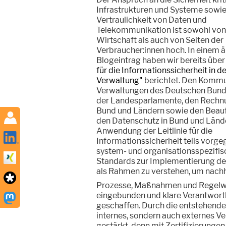
Infrastrukturen und Systeme sowie
Vertraulichkeit von Daten und
Telekommunikation ist sowohl von
Wirtschaft als auch von Seiten der
Verbraucher:innen hoch. In einem ä
Blogeintrag haben wir bereits über
für die Informationssicherheit in d
Verwaltung"
berichtet. Den Kommu
Verwaltungen des Deutschen Bund
der Landesparlamente, den Rechn
Bund und Ländern sowie den Beauf
den Datenschutz in Bund und Lände
Anwendung der Leitlinie für die
Informationssicherheit teils vorge
system- und organisationsspezifis
Standards zur Implementierung de
als Rahmen zu verstehen, um nachh
Prozesse, Maßnahmen und Regelwer
eingebunden und klare Verantwortli
geschaffen. Durch die entstehende 
internes, sondern auch externes Ve
gestärkt, denn mit Zertifizierunge