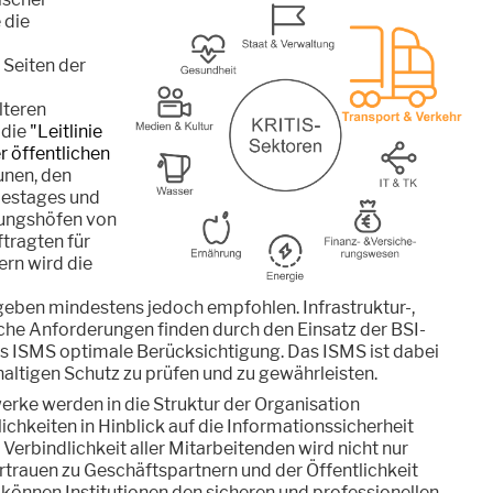
 die
 Seiten der
lteren
 die
"Leitlinie
er öffentlichen
nen, den
estages und
ungshöfen von
tragten für
rn wird die
geben mindestens jedoch empfohlen. Infrastruktur-,
che Anforderungen finden durch den Einsatz der BSI-
s ISMS optimale Berücksichtigung. Das ISMS ist dabei
altigen Schutz zu prüfen und zu gewährleisten.
ke werden in die Struktur der Organisation
chkeiten in Hinblick auf die Informationssicherheit
Verbindlichkeit aller Mitarbeitenden wird nicht nur
rtrauen zu Geschäftspartnern und der Öffentlichkeit
n können Institutionen den sicheren und professionellen