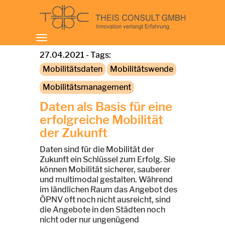
Toggle
navigation
27.04.2021 - Tags:
Mobilitätsdaten
Mobilitätswende
Mobilitätsmanagement
Daten als Basis für eine
erfolgreiche Mobilität
der Zukunft
Daten sind für die Mobilität der
Zukunft ein Schlüssel zum Erfolg. Sie
können Mobilität sicherer, sauberer
und multimodal gestalten. Während
im ländlichen Raum das Angebot des
ÖPNV oft noch nicht ausreicht, sind
die Angebote in den Städten noch
nicht oder nur ungenügend