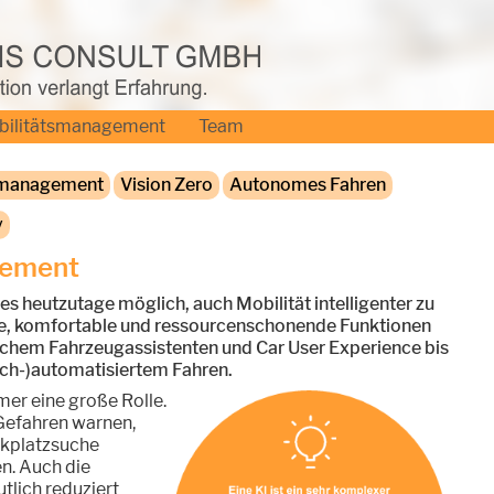
bilitätsmanagement
Team
smanagement
Vision Zero
Autonomes Fahren
y
gement
t es heutzutage möglich, auch Mobilität intelligenter zu
te, komfortable und ressourcenschonende Funktionen
ichem Fahrzeugassistenten und Car User Experience bis
och-)automatisiertem Fahren.
mer eine große Rolle.
efahren warnen,
rkplatzsuche
n. Auch die
tlich reduziert