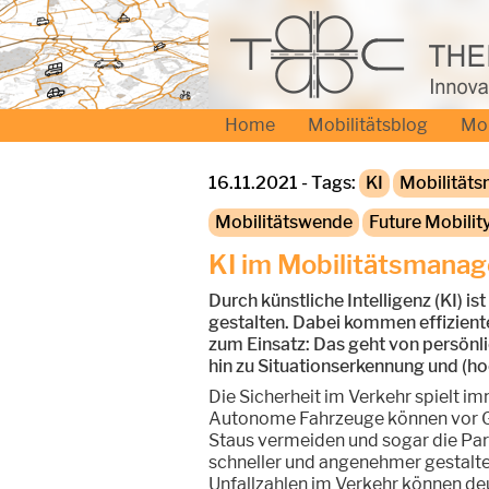
Home
Mobilitätsblog
Mo
16.11.2021 - Tags:
KI
Mobilität
Mobilitätswende
Future Mobilit
KI im Mobilitätsmana
Durch künstliche Intelligenz (KI) is
gestalten. Dabei kommen effizien
zum Einsatz: Das geht von persönl
hin zu Situationserkennung und (h
Die Sicherheit im Verkehr spielt im
Autonome Fahrzeuge können vor G
Staus vermeiden und sogar die Pa
schneller und angenehmer gestalte
Unfallzahlen im Verkehr können deu