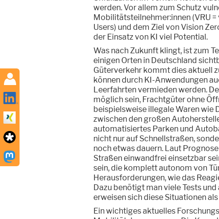
werden. Vor allem zum Schutz vuln
Mobilitätsteilnehmer:innen (VRU =
Users) und dem Ziel von Vision Zero
der Einsatz von KI viel Potential.
Was nach Zukunft klingt, ist zum Te
einigen Orten in Deutschland sicht
Güterverkehr kommt dies aktuell z
können durch KI-Anwendungen au
Leerfahrten vermieden werden. Des
möglich sein, Frachtgüter ohne Öf
beispielsweise illegale Waren wi
zwischen den großen Autohersteller
automatisiertes Parken und Autobah
nicht nur auf Schnellstraßen, sonde
noch etwas dauern. Laut Prognosen
Straßen einwandfrei einsetzbar se
sein, die komplett autonom von Tür 
Herausforderungen, wie das Reagier
Dazu benötigt man viele Tests und
erweisen sich diese Situationen al
Ein wichtiges aktuelles Forschung