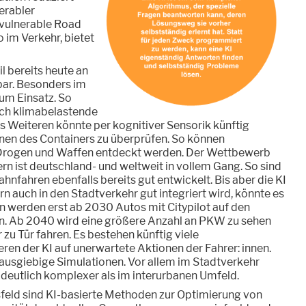
erabler
 vulnerable Road
 im Verkehr, bietet
il bereits heute an
bar. Besonders im
um Einsatz. So
ch klimabelastende
 Weiteren könnte per kognitiver Sensorik künftig
fnen des Containers zu überprüfen. So können
e Drogen und Waffen entdeckt werden. Der Wettbewerb
n ist deutschland- und weltweit in vollem Gang. So sind
nfahren ebenfalls bereits gut entwickelt. Bis aber die KI
rn auch in den Stadtverkehr gut integriert wird, könnte es
 werden erst ab 2030 Autos mit Citypilot auf den
in. Ab 2040 wird eine größere Anzahl an PKW zu sehen
zu Tür fahren. Es bestehen künftig viele
en der KI auf unerwartete Aktionen der Fahrer: innen.
 ausgiebige Simulationen. Vor allem im Stadtverkehr
s deutlich komplexer als im interurbanen Umfeld.
sfeld sind KI-basierte Methoden zur Optimierung von