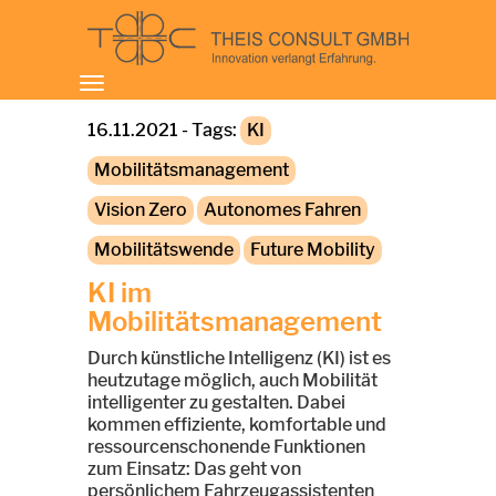
Toggle
navigation
16.11.2021 - Tags:
KI
Mobilitätsmanagement
Vision Zero
Autonomes Fahren
Mobilitätswende
Future Mobility
KI im
Mobilitätsmanagement
Durch künstliche Intelligenz (KI) ist es
heutzutage möglich, auch Mobilität
intelligenter zu gestalten. Dabei
kommen effiziente, komfortable und
ressourcenschonende Funktionen
zum Einsatz: Das geht von
persönlichem Fahrzeugassistenten