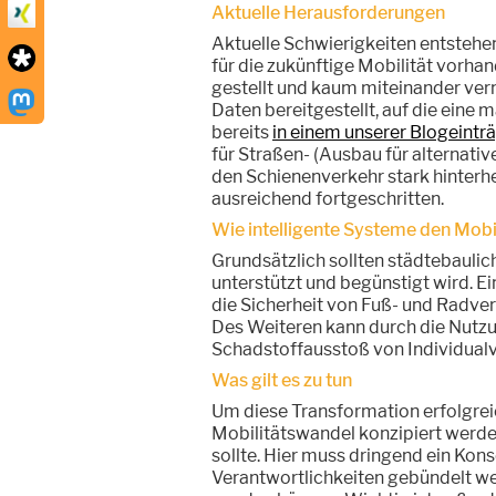
Aktuelle Herausforderungen
Aktuelle Schwierigkeiten entstehen
für die zukünftige Mobilität vorhan
gestellt und kaum miteinander ver
Daten bereitgestellt, auf die eine
bereits
in einem unserer Blogeintr
für Straßen- (Ausbau für alternati
den Schienenverkehr stark hinterher
ausreichend fortgeschritten.
Wie intelligente Systeme den Mobi
Grundsätzlich sollten städtebaulic
unterstützt und begünstigt wird. Ei
die Sicherheit von Fuß- und Radve
Des Weiteren kann durch die Nutzu
Schadstoffausstoß von Individualv
Was gilt es zu tun
Um diese Transformation erfolgrei
Mobilitätswandel konzipiert werden
sollte. Hier muss dringend ein Ko
Verantwortlichkeiten gebündelt 