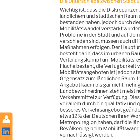
Die Unterschiede zwischen Stadt 
Wichtig ist, dass die Diskrepanzen
ländlichem und städtischen Raum
bestanden haben, jedoch durch de
Mobilitätswandel verstärkt wurden
Probleme in der Stadt und auf de
verschieden sind, müssen auch diff
Maßnahmen erfolgen. Der Hauptun
besteht darin, dass im urbanen Rau
Verteilungskampf um Mobilitätsre
Fläche besteht, die Verfügbarkeit 
Mobilitätsangeboten ist jedoch st
Gegensatz zum ländlichen Raum. In
Angebot kaum bis gar nicht mehr 
Landbewohner:innen steht meist nu
Verkehrsmittel zur Verfügung. Dies 
vor allem durch ein qualitativ und q
besseres Verkehrsangebot geänder
etwa 12% der Deutschen ihren Wohn
Metropolregion haben, darf die län
Bevölkerung beim Mobilitätswand
vernachlässigt werden.