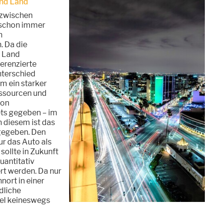
und Land
 zwischen
 schon immer
n
. Da die
m Land
erenzierte
terschied
m ein starker
ssourcen und
von
ets gegeben – im
 diesem ist das
gegeben. Den
r das Auto als
sollte in Zukunft
uantitativ
t werden. Da nur
ort in einer
dliche
el keineswegs