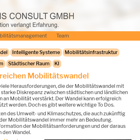
bilitätsmanagement
Team
del
Intelligente Systeme
Mobilitätsinfrastruktur
um
Städtischer Raum
KI
greichen Mobilitätswandel
 viele Herausforderungen, die der Mobilitätswandel mit
e starke Diskrepanz zwischen städtischen und ländlichen
an Mobilität verstärkt. Der Wandel kann erfolgreich
ützt werden. Doch es gibt weitere wichtige To Dos.
en des Umwelt- und Klimaschutzes, die auch zukünftig
der Mobilitätswandel immer mehr an Bedeutung.
sformation der Mobilitätsanforderungen und der daraus
h den Wandel.