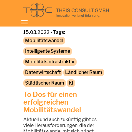
Toggle
navigation
15.03.2022 - Tags:
Mobilitätswandel
Intelligente Systeme
Mobilitätsinfrastruktur
Datenwirtschaft
Ländlicher Raum
Städtischer Raum
KI
To Dos für einen
erfolgreichen
Mobilitätswandel
Aktuell und auch zukünftig gibt es
viele Herausforderungen, die der
Mobilitätswandel mit sich bringt.