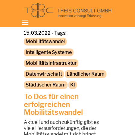
Toggle
navigation
15.03.2022 - Tags:
Mobilitätswandel
Intelligente Systeme
Mobilitätsinfrastruktur
Datenwirtschaft
Ländlicher Raum
Städtischer Raum
KI
To Dos für einen
erfolgreichen
Mobilitätswandel
Aktuell und auch zukünftig gibt es
viele Herausforderungen, die der
Mobilitätswandel mit sich bringt.