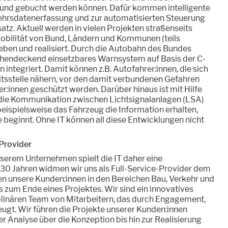
 und gebucht werden können. Dafür kommen intelligente
kehrsdatenerfassung und zur automatisierten Steuerung
atz. Aktuell werden in vielen Projekten straßenseits
obilität von Bund, Ländern und Kommunen (teils
eben und realisiert. Durch die Autobahn des Bundes
chendeckend einsetzbares Warnsystem auf Basis der C-
integriert. Damit können z.B. Autofahrer:innen, die sich
eitsstelle nähern, vor den damit verbundenen Gefahren
:innen geschützt werden. Darüber hinaus ist mit Hilfe
 die Kommunikation zwischen Lichtsignalanlagen (LSA)
eispielsweise das Fahrzeug die Information erhalten,
beginnt. Ohne IT können all diese Entwicklungen nicht
-Provider
nserem Unternehmen spielt die IT daher eine
 30 Jahren widmen wir uns als Full-Service-Provider dem
n unsere Kunden:innen in den Bereichen Bau, Verkehr und
s zum Ende eines Projektes. Wir sind ein innovatives
linären Team von Mitarbeitern, das durch Engagement,
ugt. Wir führen die Projekte unserer Kunden:innen
r Analyse über die Konzeption bis hin zur Realisierung