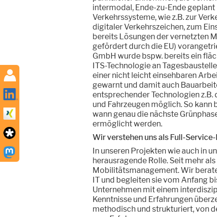
intermodal, Ende-zu-Ende geplant
Verkehrssysteme, wie z.B. zur Ver
digitaler Verkehrszeichen, zum Eins
bereits Lösungen der vernetzten M
gefördert durch die EU) vorangetri
GmbH wurde bspw. bereits ein flä
ITS-Technologie an Tagesbaustellen 
einer nicht leicht einsehbaren Arb
gewarnt und damit auch Bauarbeiter
entsprechender Technologien z.B.
und Fahrzeugen möglich. So kann b
wann genau die nächste Grünphase 
ermöglicht werden.
Wir verstehen uns als Full-Service
In unseren Projekten wie auch in u
herausragende Rolle. Seit mehr als
Mobilitätsmanagement. Wir berate
IT und begleiten sie vom Anfang bi
Unternehmen mit einem interdiszip
Kenntnisse und Erfahrungen überze
methodisch und strukturiert, von de