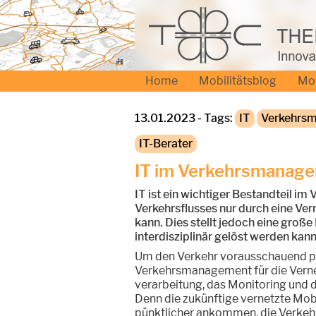
Home
Mobilitätsblog
Mo
13.01.2023 - Tags:
IT
Verkehrs
IT-Berater
IT im Verkehrsmanag
IT ist ein wichtiger Bestandteil i
Verkehrsflusses nur durch eine Ve
kann. Dies stellt jedoch eine große
interdisziplinär gelöst werden kann
Um den Verkehr vorausschauend p
Verkehrsmanagement für die Verne
verarbeitung, das Monitoring und 
Denn die zukünftige vernetzte Mobil
pünktlicher ankommen, die Verkehr