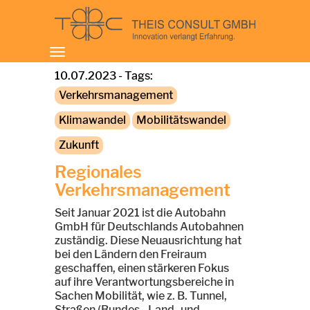
Toggle
navigation
10.07.2023 - Tags:
Verkehrsmanagement
Klimawandel
Mobilitätswandel
Zukunft
Regionales
Verkehrsmanagement
Seit Januar 2021 ist die Autobahn
GmbH für Deutschlands Autobahnen
zuständig. Diese Neuausrichtung hat
bei den Ländern den Freiraum
geschaffen, einen stärkeren Fokus
auf ihre Verantwortungsbereiche in
Sachen Mobilität, wie z. B. Tunnel,
Straßen (Bundes- Land- und