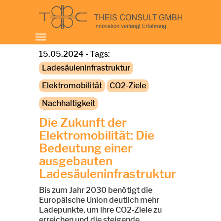
Toggle
navigation
15.05.2024 - Tags:
Ladesäuleninfrastruktur
Elektromobilität
CO2-Ziele
Nachhaltigkeit
Die Zukunft der
Elektromobilität: Die
Bedeutung einer
ausgebauten
Ladesäuleninfrastruktur
Bis zum Jahr 2030 benötigt die
Europäische Union deutlich mehr
Ladepunkte, um ihre CO2-Ziele zu
erreichen und die steigende