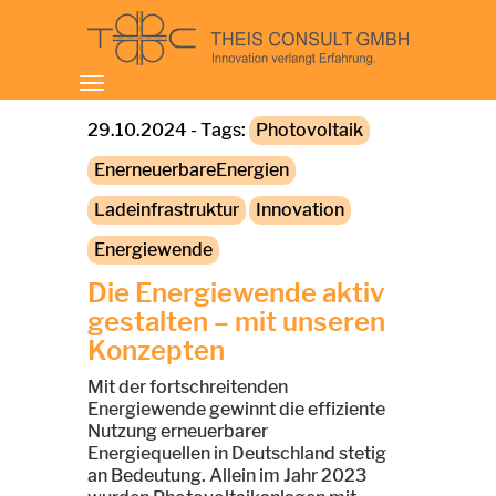
Toggle
navigation
29.10.2024 - Tags:
Photovoltaik
EnerneuerbareEnergien
Ladeinfrastruktur
Innovation
Energiewende
Die Energiewende aktiv
gestalten – mit unseren
Konzepten
Mit der fortschreitenden
Energiewende gewinnt die effiziente
Nutzung erneuerbarer
Energiequellen in Deutschland stetig
an Bedeutung. Allein im Jahr 2023