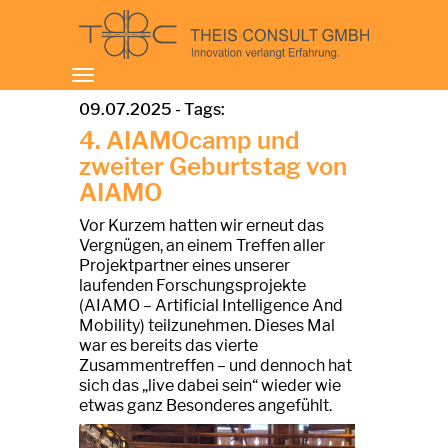
Toggle
navigation
09.07.2025 - Tags:
4. AIAMOcamp und
zweiter Geburtstag von
AIAMO
Vor Kurzem hatten wir erneut das
Vergnügen, an einem Treffen aller
Projektpartner eines unserer
laufenden Forschungsprojekte
(AIAMO – Artificial Intelligence And
Mobility) teilzunehmen. Dieses Mal
war es bereits das vierte
Zusammentreffen – und dennoch hat
sich das „live dabei sein“ wieder wie
etwas ganz Besonderes angefühlt.