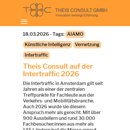
Toggle
navigation
18.03.2026 - Tags:
AIAMO
Künstliche Intelligenz
Vernetzung
Intertraffic
Theis Consult auf der
Intertraffic 2026
Die Intertraffic in Amsterdam gilt seit
Jahren als einer der zentralen
Treffpunkte für Fachleute aus der
Verkehrs- und Mobilitätsbranche.
Auch 2026 wurde sie diesem
Anspruch mehr als gerecht. Mit über
900 Ausstellern und rund 30.000
Fachbesucher:innen aus mehr als
145 Ländern bot die Messe erneut