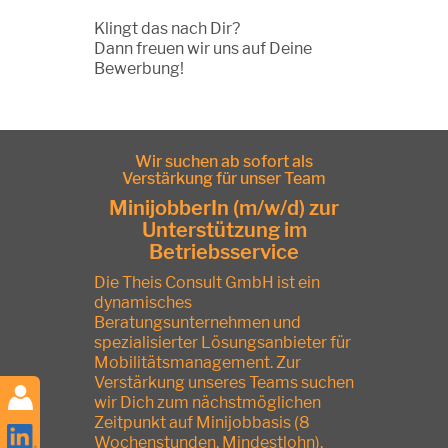
Klingt das nach Dir?
Dann freuen wir uns auf Deine
Bewerbung!
Wir suchen ab sofort als
Verstärkung für unser Team
MinijobberIn (m/w/d) zur
Unterstützung im
Betriebsservice
Die Theis Consult GmbH ist ein
dynamisches
Beratungsunternehmen und
spezialisierter Lösungsanbieter für
Mobilitätsmanagement. Zur
Verstärkung unseres Teams suchen
wir Dich zum nächstmöglichen
Zeitpunkt auf Minijobbasis (8
Wochenstunden, Mindestlohn).