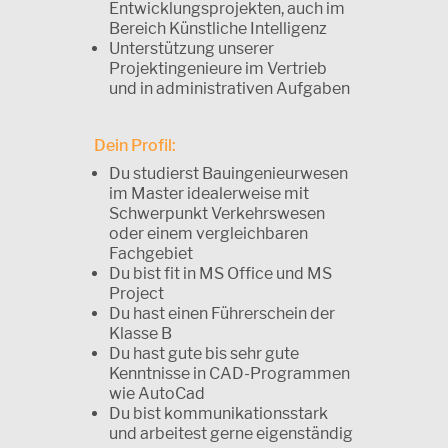
Entwicklungsprojekten, auch im
Bereich Künstliche Intelligenz
Unterstützung unserer
Projektingenieure im Vertrieb
und in administrativen Aufgaben
Dein Profil:
Du studierst Bauingenieurwesen
im Master idealerweise mit
Schwerpunkt Verkehrswesen
oder einem vergleichbaren
Fachgebiet
Du bist fit in MS Office und MS
Project
Du hast einen Führerschein der
Klasse B
Du hast gute bis sehr gute
Kenntnisse in CAD-Programmen
wie AutoCad
Du bist kommunikationsstark
und arbeitest gerne eigenständig