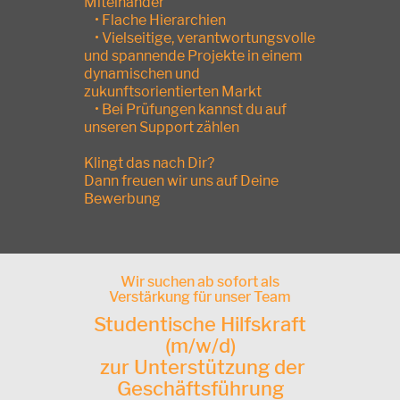
Miteinander
• Flache Hierarchien
• Vielseitige, verantwortungsvolle
und spannende Projekte in einem
dynamischen und
zukunftsorientierten Markt
• Bei Prüfungen kannst du auf
unseren Support zählen
Klingt das nach Dir?
Dann freuen wir uns auf Deine
Bewerbung
Wir suchen ab sofort als
Verstärkung für unser Team
Studentische Hilfskraft
(m/w/d)
zur Unterstützung der
Geschäftsführung