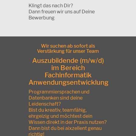
Klingt das nach Dir?
Dann freuen wir uns auf Deine
Bewerbung
Wir suchen ab sofort als
Verstärkung für unser Team
Auszubildende (m/w/d)
im Bereich
Fachinformatik
Anwendungsentwicklung
Programmiersprachen und
Datenbanken sind deine
Leidenschaft?
Bist du kreativ, teamfähig,
ehrgeizig und möchtest dein
Wissen direkt in der Praxis nutzen?
Dann bist du bei aixzellent genau
richtig!