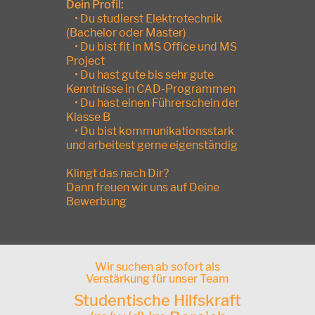
Dein Profil:
• Du studierst Elektrotechnik
(Bachelor oder Master)
• Du bist fit in MS Office und MS
Project
• Du hast gute bis sehr gute
Kenntnisse in CAD-Programmen
• Du hast einen Führerschein der
Klasse B
• Du bist kommunikationsstark
und arbeitest gerne eigenständig
Klingt das nach Dir?
Dann freuen wir uns auf Deine
Bewerbung
Wir suchen ab sofort als
Verstärkung für unser Team
Studentische Hilfskraft