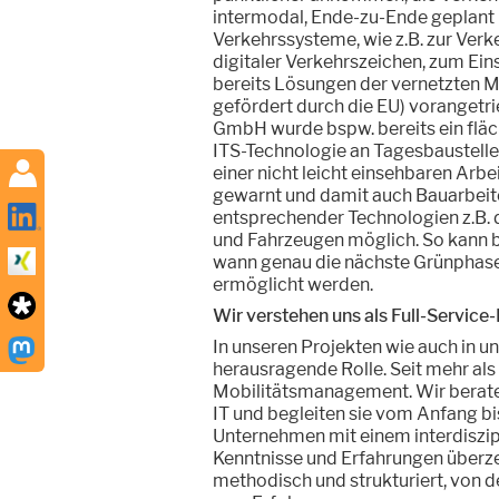
intermodal, Ende-zu-Ende geplant
Verkehrssysteme, wie z.B. zur Ver
digitaler Verkehrszeichen, zum Eins
bereits Lösungen der vernetzten M
gefördert durch die EU) vorangetri
GmbH wurde bspw. bereits ein flä
ITS-Technologie an Tagesbaustellen 
einer nicht leicht einsehbaren Arb
gewarnt und damit auch Bauarbeiter
entsprechender Technologien z.B.
und Fahrzeugen möglich. So kann b
wann genau die nächste Grünphase 
ermöglicht werden.
Wir verstehen uns als Full-Service
In unseren Projekten wie auch in u
herausragende Rolle. Seit mehr als
Mobilitätsmanagement. Wir berate
IT und begleiten sie vom Anfang bi
Unternehmen mit einem interdiszip
Kenntnisse und Erfahrungen überze
methodisch und strukturiert, von de