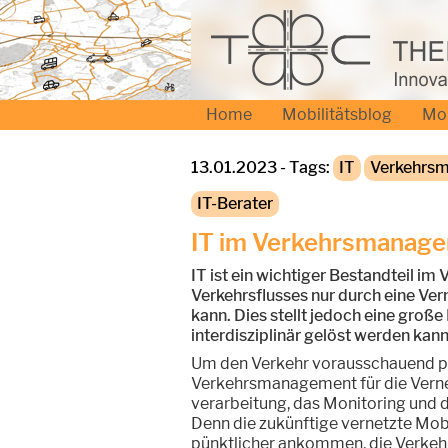
Home
Mobilitätsblog
Mo
13.01.2023 - Tags:
IT
Verkehrs
IT-Berater
IT im Verkehrsmanag
IT ist ein wichtiger Bestandteil i
Verkehrsflusses nur durch eine Ve
kann. Dies stellt jedoch eine große
interdisziplinär gelöst werden kann
Um den Verkehr vorausschauend p
Verkehrsmanagement für die Verne
verarbeitung, das Monitoring und 
Denn die zukünftige vernetzte Mobil
pünktlicher ankommen, die Verkehr