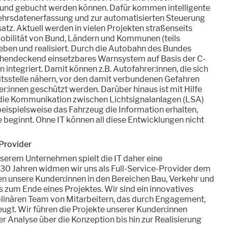
 und gebucht werden können. Dafür kommen intelligente
kehrsdatenerfassung und zur automatisierten Steuerung
atz. Aktuell werden in vielen Projekten straßenseits
obilität von Bund, Ländern und Kommunen (teils
eben und realisiert. Durch die Autobahn des Bundes
chendeckend einsetzbares Warnsystem auf Basis der C-
integriert. Damit können z.B. Autofahrer:innen, die sich
eitsstelle nähern, vor den damit verbundenen Gefahren
:innen geschützt werden. Darüber hinaus ist mit Hilfe
 die Kommunikation zwischen Lichtsignalanlagen (LSA)
eispielsweise das Fahrzeug die Information erhalten,
beginnt. Ohne IT können all diese Entwicklungen nicht
-Provider
nserem Unternehmen spielt die IT daher eine
 30 Jahren widmen wir uns als Full-Service-Provider dem
n unsere Kunden:innen in den Bereichen Bau, Verkehr und
s zum Ende eines Projektes. Wir sind ein innovatives
linären Team von Mitarbeitern, das durch Engagement,
ugt. Wir führen die Projekte unserer Kunden:innen
r Analyse über die Konzeption bis hin zur Realisierung